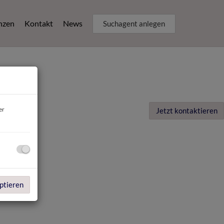
nzen
Kontakt
News
Suchagent anlegen
er
Jetzt kontaktieren
ptieren