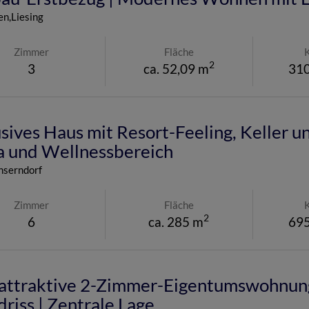
n,Liesing
Zimmer
Fläche
2
3
ca. 52,09 m
310
sives Haus mit Resort-Feeling, Keller u
a und Wellnessbereich
serndorf
Zimmer
Fläche
2
6
ca. 285 m
695
attraktive 2-Zimmer-Eigentumswohnung 
riss | Zentrale Lage