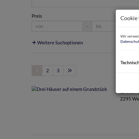
Preis
Cookie 
-
Wir verwend
Datenschut
Weitere Suchoptionen
Technisc
1
2
3
Drei
2295 Wei