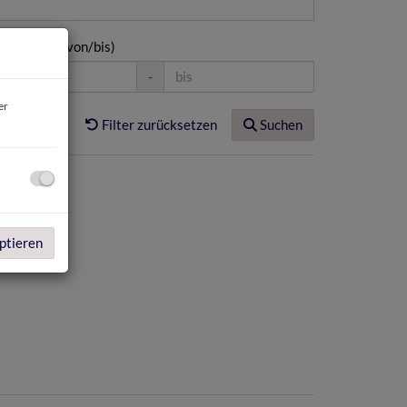
ohnfläche (von/bis)
-
er
Filter zurücksetzen
Suchen
ptieren