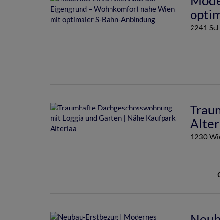
Mode
opti
2241 Sch
Trau
Alter
1230 Wi
Neub