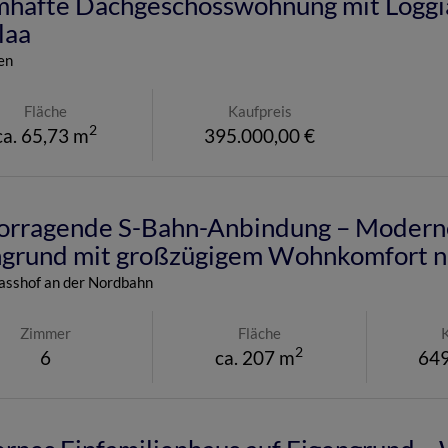
mhafte Dachgeschosswohnung mit Loggia
laa
en
Fläche
Kaufpreis
2
ca. 65,73 m
395.000,00 €
orragende S-Bahn-Anbindung – Moderne
ngrund mit großzügigem Wohnkomfort 
asshof an der Nordbahn
Zimmer
Fläche
2
6
ca. 207 m
649