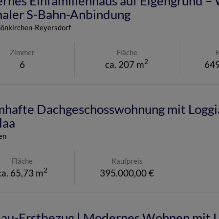
rnes Einfamilienhaus auf Eigengrund –
maler S-Bahn-Anbindung
önkirchen-Reyersdorf
Zimmer
Fläche
2
6
ca. 207 m
649
mhafte Dachgeschosswohnung mit Loggia
laa
en
Fläche
Kaufpreis
2
ca. 65,73 m
395.000,00 €
au-Erstbezug | Modernes Wohnen mit L