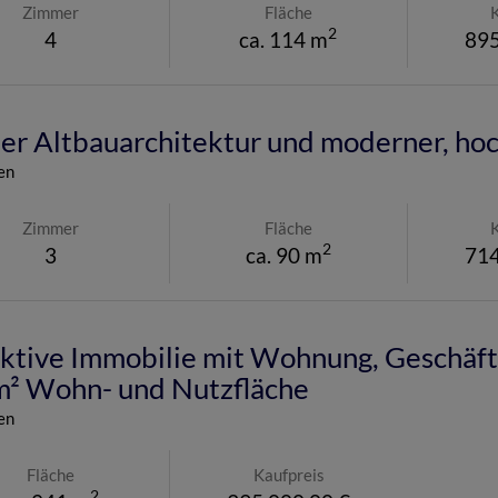
Zimmer
Fläche
2
4
ca. 114 m
895
r Altbauarchitektur und moderner, ho
en
Zimmer
Fläche
2
3
ca. 90 m
714
ktive Immobilie mit Wohnung, Geschäfts
m² Wohn- und Nutzfläche
en
Fläche
Kaufpreis
2