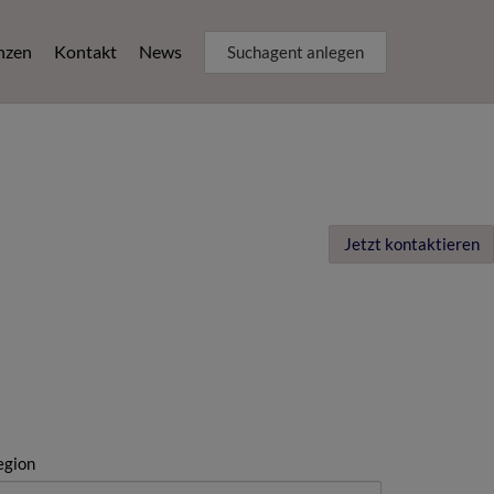
nzen
Kontakt
News
Suchagent anlegen
Jetzt kontaktieren
egion