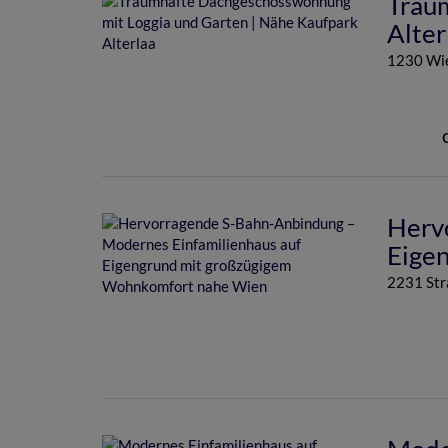
Trau
Alter
1230 Wi
Herv
Eige
2231 Str