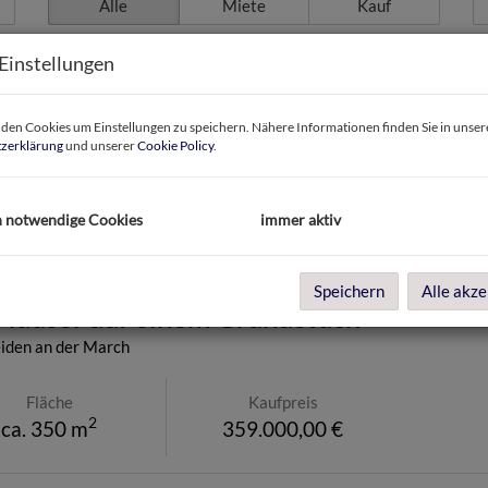
Alle
Miete
Kauf
Zimmer
W
Einstellungen
-
en Cookies um Einstellungen zu speichern. Nähere Informationen finden Sie in unser
zerklärung
und unserer
Cookie Policy
.
h notwendige Cookies
immer aktiv
Speichern
Alle akze
 Häuser auf einem Grundstück
den an der March
Fläche
Kaufpreis
2
ca. 350 m
359.000,00 €