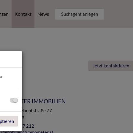
nzen
Kontakt
News
Suchagent anlegen
Jetzt kontaktieren
er
MMOMETER IMMOBILIEN
Hernalser Hauptstraße 77
 - 1170 Wien
ptieren
+43 1 99 77 212
immobilien@immometer.at