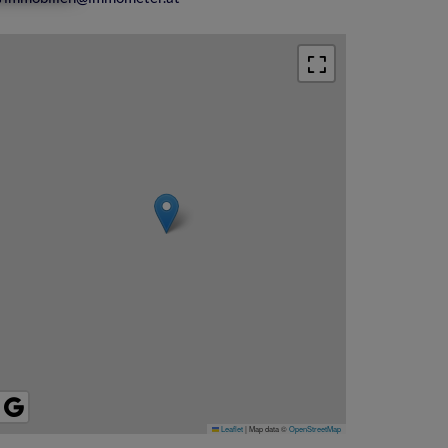
Leaflet
|
Map data ©
OpenStreetMap