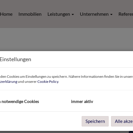
Home
Immobilien
Leistungen
Unternehmen
Refere
Einstellungen
en Cookies um Einstellungen zu speichern. Nähere Informationen finden Sie in unser
zerklärung
und unserer
Cookie Policy
.
I
h notwendige Cookies
immer aktiv
A
Speichern
Alle akze