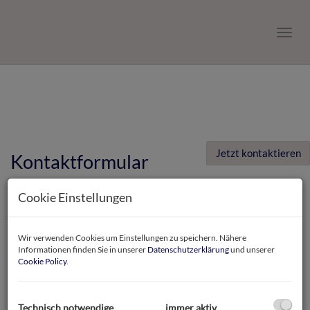
Navig
Jetzt kontaktieren
Kontaktformular
E-Mail
Cookie Einstellungen
Wir verwenden Cookies um Einstellungen zu speichern. Nähere
Anrede
Informationen finden Sie in unserer
Datenschutzerklärung
und unserer
Cookie Policy
.
Vorname
Technisch notwendige
immer aktiv