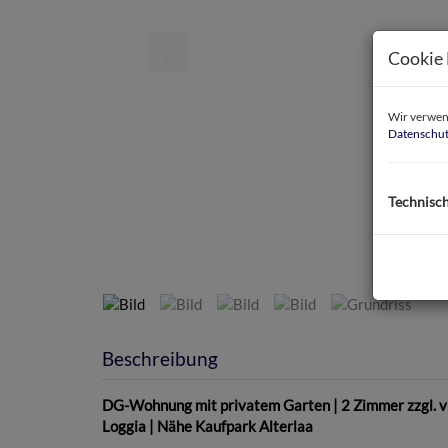
Cookie 
Wir verwend
Datenschut
Technisc
Beschreibung
DG-Wohnung mit privatem Garten | 2 Zimmer zzgl. vie
Loggia | Nähe Kaufpark Alterlaa