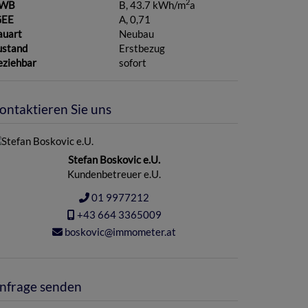
2
WB
B, 43.7 kWh/m
a
GEE
A, 0,71
auart
Neubau
ustand
Erstbezug
eziehbar
sofort
ontaktieren Sie uns
Stefan Boskovic e.U.
Kundenbetreuer e.U.
01 9977212
+43 664 3365009
boskovic@immometer.at
nfrage senden