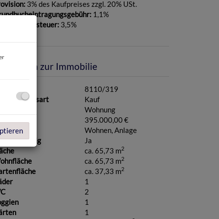
ovision:
3% des Kaufpreises zzgl. 20% USt.
rundbucheintragungsgebühr:
1,1%
runderwerbsteuer:
3,5%
er
asisdaten zur Immobilie
jektnr.
8110/319
ermarktungsart
Kauf
bjektart
Wohnung
aufpreis
395.000,00 €
utzungsart
Wohnen
Anlage
ptieren
hlüsselfertig
Ja
2
läche
ca. 65,73 m
2
ohnfläche
ca. 65,73 m
2
artenfläche
ca. 37,33 m
äder
1
C
2
oggien
1
ärten
1