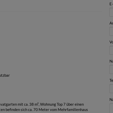
E
A
V
N
utzbar
Te
N
vatgarten mit ca. 38 m², Wohnung Top 7 über einen
rten befinden sich ca. 70 Meter vom Mehrfamilienhaus