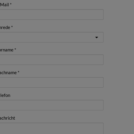
-Mail
nrede
orname
achname
lefon
achricht