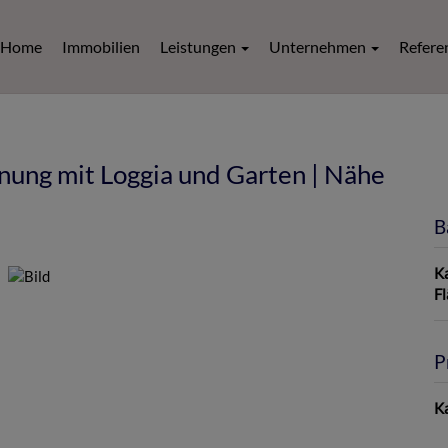
Home
Immobilien
Leistungen
Unternehmen
Refere
ung mit Loggia und Garten | Nähe
B
K
F
P
Ka