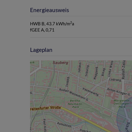
Energieausweis
2
HWB
B, 43.7 kWh/m
a
fGEE
A, 0,71
Lageplan