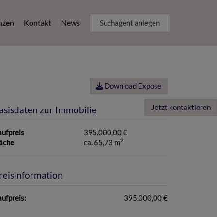
nzen
Kontakt
News
Suchagent anlegen
Download Expose
Jetzt kontaktieren
asisdaten zur Immobilie
aufpreis
395.000,00 €
2
läche
ca. 65,73 m
reisinformation
ufpreis:
395.000,00 €