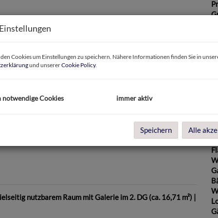
Pr
G
G
Einstellungen
en Cookies um Einstellungen zu speichern. Nähere Informationen finden Sie in unser
B
zerklärung
und unserer
Cookie Policy
.
Ob
h notwendige Cookies
immer aktiv
V
O
Bild
K
N
Speichern
Alle akze
Sc
F
W
G
B
W
lseitig nutzbarem Raum mit Galerie im 2. DG (ca. 16,71 m²) |
L
G