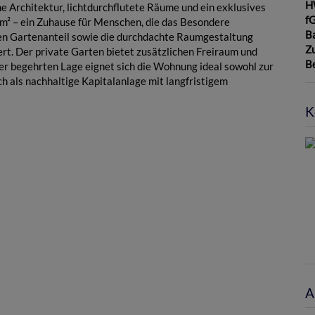
H
Architektur, lichtdurchflutete Räume und ein exklusives
f
m² – ein Zuhause für Menschen, die das Besondere
B
en Gartenanteil sowie die durchdachte Raumgestaltung
Z
. Der private Garten bietet zusätzlichen Freiraum und
B
er begehrten Lage eignet sich die Wohnung ideal sowohl zur
h als nachhaltige Kapitalanlage mit langfristigem
K
A