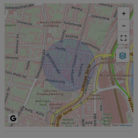
+
−
Tiles ©
basemap.at