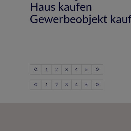
Haus kaufen
Gewerbeobjekt kau
1
2
3
4
5
1
2
3
4
5