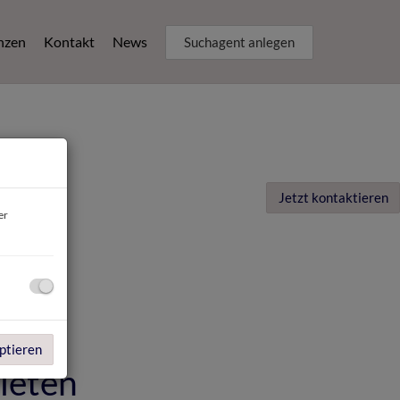
nzen
Kontakt
News
Suchagent anlegen
Jetzt kontaktieren
er
ptieren
ieten