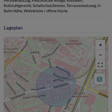
Personenaufzug
Photovoltaik Anlage
Rollladen
Rollstuhlgerecht
Schallschutzfenster
Terrassennutzung
U-
Bahn-Nähe
Wohnküche / offene Küche
Lageplan
+
−