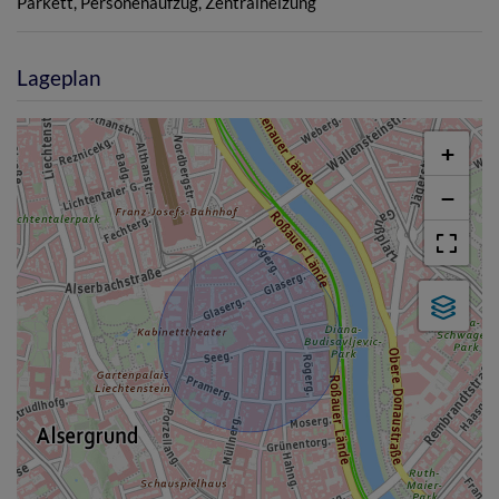
Parkett
Personenaufzug
Zentralheizung
Lageplan
+
−