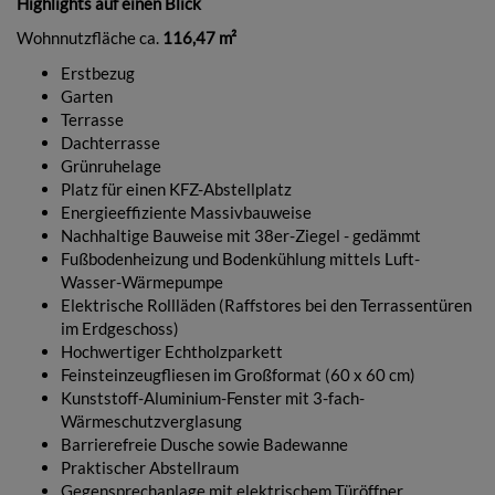
Highlights auf einen Blick
Wohnnutzfläche ca.
116,47 m²
Erstbezug
Garten
Terrasse
Dachterrasse
Grünruhelage
Platz für einen KFZ-Abstellplatz
Energieeffiziente Massivbauweise
Nachhaltige Bauweise mit 38er-Ziegel - gedämmt
Fußbodenheizung und Bodenkühlung mittels Luft-
Wasser-Wärmepumpe
Elektrische Rollläden (Raffstores bei den Terrassentüren
im Erdgeschoss)
Hochwertiger Echtholzparkett
Feinsteinzeugfliesen im Großformat (60 x 60 cm)
Kunststoff-Aluminium-Fenster mit 3-fach-
Wärmeschutzverglasung
Barrierefreie Dusche sowie Badewanne
Praktischer Abstellraum
Gegensprechanlage mit elektrischem Türöffner