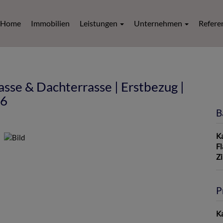
Home
Immobilien
Leistungen
Unternehmen
Refere
rasse & Dachterrasse | Erstbezug |
U6
B
K
F
Z
P
Ka