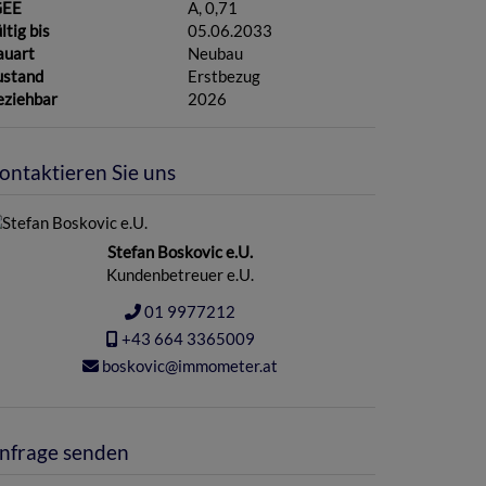
GEE
A, 0,71
ltig bis
05.06.2033
auart
Neubau
ustand
Erstbezug
eziehbar
2026
ontaktieren Sie uns
Stefan Boskovic e.U.
Kundenbetreuer e.U.
01 9977212
+43 664 3365009
boskovic@immometer.at
nfrage senden