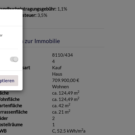
rundbucheintragungsgebühr:
1,1%
runderwerbsteuer:
3,5%
er
asisdaten zur Immobilie
jektnr.
8110/434
immer
4
ermarktungsart
Kauf
bjektart
Haus
aufpreis
709.900,00 €
ptieren
utzungsart
Wohnen
2
läche
ca. 124,49 m
2
ohnfläche
ca. 124,49 m
2
artenfläche
ca. 42 m
2
rrassenfläche
ca. 21 m
äder
2
bstellräume
1
2
WB
C, 52.5 kWh/m
a