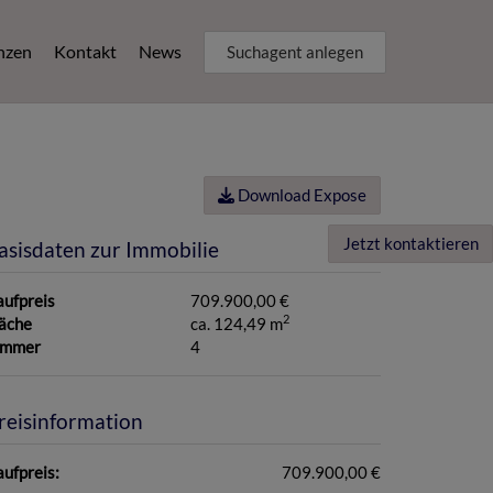
nzen
Kontakt
News
Suchagent anlegen
Download Expose
Jetzt kontaktieren
asisdaten zur Immobilie
aufpreis
709.900,00 €
2
läche
ca. 124,49 m
immer
4
reisinformation
ufpreis:
709.900,00 €