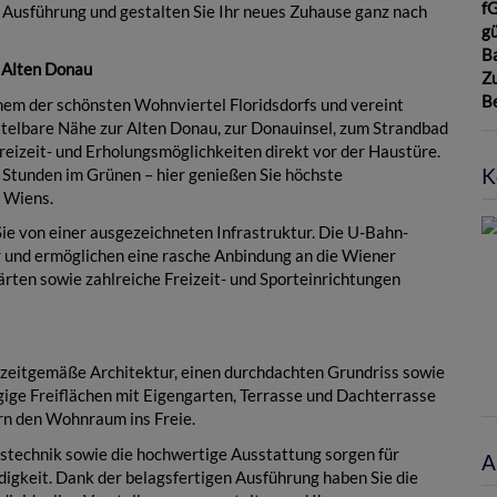
f
n Ausführung und gestalten Sie Ihr neues Zuhause ganz nach
gü
B
 Alten Donau
Z
B
inem der schönsten Wohnviertel Floridsdorfs und vereint
elbare Nähe zur Alten Donau, zur Donauinsel, zum Strandbad
reizeit- und Erholungsmöglichkeiten direkt vor der Haustüre.
K
Stunden im Grünen – hier genießen Sie höchste
 Wiens.
ie von einer ausgezeichneten Infrastruktur. Die U-Bahn-
r und ermöglichen eine rasche Anbindung an die Wiener
ärten sowie zahlreiche Freizeit- und Sporteinrichtungen
zeitgemäße Architektur, einen durchdachten Grundriss sowie
ige Freiflächen mit Eigengarten, Terrasse und Dachterrasse
n den Wohnraum ins Freie.
stechnik sowie die hochwertige Ausstattung sorgen für
A
gkeit. Dank der belagsfertigen Ausführung haben Sie die