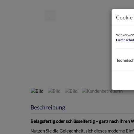
Cookie 
Wir verwend
Datenschut
Technisc
Beschreibung
Belagsfertig oder schlüsselfertig – ganz nach Ihren
Nutzen Sie die Gelegenheit, sich dieses moderne Einf