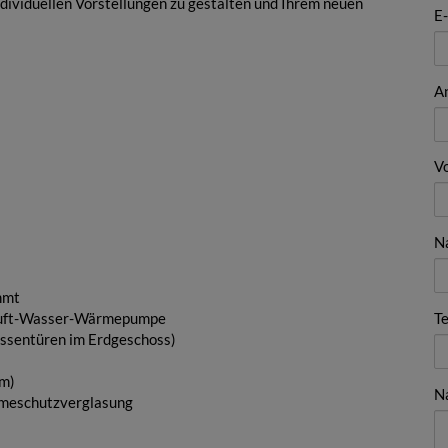
ndividuellen Vorstellungen zu gestalten und Ihrem neuen
E
A
V
N
mmt
 Luft-Wasser-Wärmepumpe
Te
rassentüren im Erdgeschoss)
cm)
N
rmeschutzverglasung