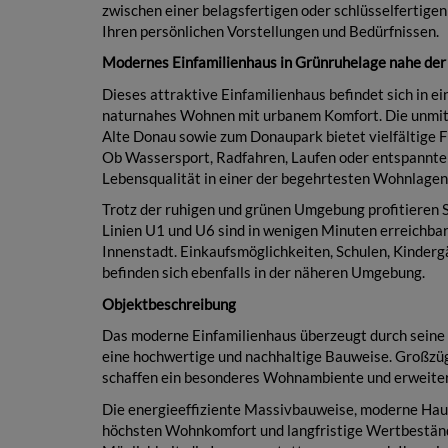
zwischen einer belagsfertigen oder schlüsselfertige
Ihren persönlichen Vorstellungen und Bedürfnissen.
Modernes Einfamilienhaus in Grünruhelage nahe der
Dieses attraktive Einfamilienhaus befindet sich in e
naturnahes Wohnen mit urbanem Komfort. Die unmitt
Alte Donau sowie zum Donaupark bietet vielfältige F
Ob Wassersport, Radfahren, Laufen oder entspannte 
Lebensqualität in einer der begehrtesten Wohnlagen
Trotz der ruhigen und grünen Umgebung profitieren S
Linien U1 und U6 sind in wenigen Minuten erreichba
Innenstadt. Einkaufsmöglichkeiten, Schulen, Kinderg
befinden sich ebenfalls in der näheren Umgebung.
Objektbeschreibung
Das moderne Einfamilienhaus überzeugt durch seine 
eine hochwertige und nachhaltige Bauweise. Großzüg
schaffen ein besonderes Wohnambiente und erweiter
Die energieeffiziente Massivbauweise, moderne Hau
höchsten Wohnkomfort und langfristige Wertbeständi