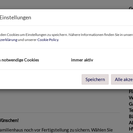
G
G
Einstellungen
en Cookies um Einstellungen zu speichern. Nähere Informationen finden Sie in unser
B
zerklärung
und unserer
Cookie Policy
.
Ob
h notwendige Cookies
immer aktiv
Z
V
Bild
O
K
Speichern
Alle akze
N
F
W
G
Te
B
 Wünschen!
A
H
amilienhaus noch vor Fertigstellung zu sichern. Wählen Sie