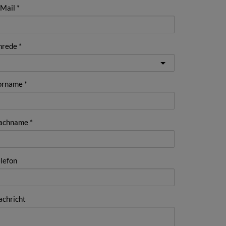
-Mail
nrede
orname
achname
lefon
achricht