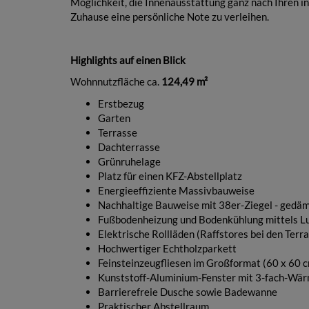
Möglichkeit, die Innenausstattung ganz nach Ihren i
Zuhause eine persönliche Note zu verleihen.
Highlights auf einen Blick
Wohnnutzfläche ca.
124,49 m²
Erstbezug
Garten
Terrasse
Dachterrasse
Grünruhelage
Platz für einen KFZ-Abstellplatz
Energieeffiziente Massivbauweise
Nachhaltige Bauweise mit 38er-Ziegel - gedä
Fußbodenheizung und Bodenkühlung mittels
Elektrische Rollläden (Raffstores bei den Ter
Hochwertiger Echtholzparkett
Feinsteinzeugfliesen im Großformat (60 x 60 
Kunststoff-Aluminium-Fenster mit 3-fach-Wä
Barrierefreie Dusche sowie Badewanne
Praktischer Abstellraum