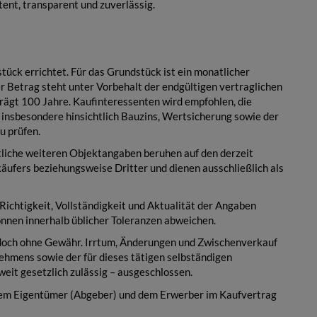
ent, transparent und zuverlässig.
ück errichtet. Für das Grundstück ist ein monatlicher
r Betrag steht unter Vorbehalt der endgültigen vertraglichen
rägt 100 Jahre. Kaufinteressenten wird empfohlen, die
nsbesondere hinsichtlich Bauzins, Wertsicherung sowie der
u prüfen.
iche weiteren Objektangaben beruhen auf den derzeit
äufers beziehungsweise Dritter und dienen ausschließlich als
 Richtigkeit, Vollständigkeit und Aktualität der Angaben
nen innerhalb üblicher Toleranzen abweichen.
doch ohne Gewähr. Irrtum, Änderungen und Zwischenverkauf
ehmens sowie der für dieses tätigen selbständigen
it gesetzlich zulässig – ausgeschlossen.
 dem Eigentümer (Abgeber) und dem Erwerber im Kaufvertrag